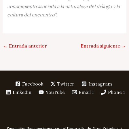
conocimiento asociada a la naturaleza del diálogo y la
cultura del encuentro”
.
←
Entrada anterior
Entrada siguiente
→
Facebook
Twitter
Instagram
Linkedin
YouTube
Email 1
Phone 1
Fundación Panamericana para el Desarrollo de Altos Estudios /