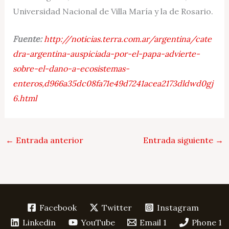
Universidad Nacional de Villa María y la de Rosario.
Fuente:
http://noticias.terra.com.ar/argentina/cate
dra-argentina-auspiciada-por-el-papa-advierte-
sobre-el-dano-a-ecosistemas-
enteros,d966a35dc08fa71e49d7241acea2173dldwd0gj
6.html
←
Entrada anterior
Entrada siguiente
→
Facebook
Twitter
Instagram
Linkedin
YouTube
Email 1
Phone 1